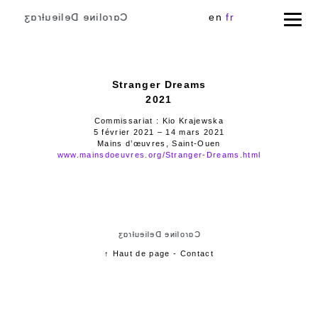
Cɑɾoliɴe Delieuƚɾɑʒ
en
fr
Stranger Dreams
2021
Commissariat : Kio Krajewska
5 février 2021 – 14 mars 2021
Mains d’œuvres, Saint-Ouen
www.mainsdoeuvres.org/Stranger-Dreams.html
Cɑɾoliɴe Delieuƚɾɑʒ
↑ Haut de page
-
Contact