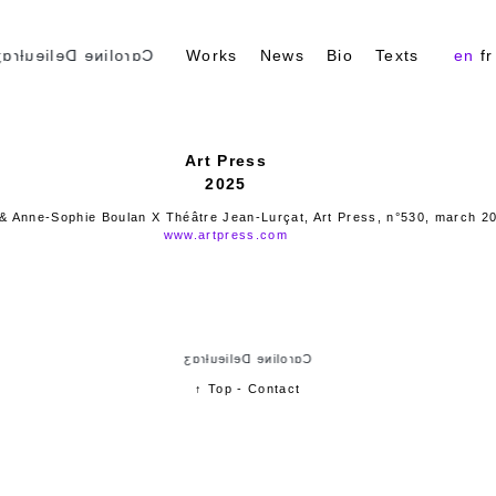
ɑɾoliɴe Delieuƚɾɑʒ
Works
News
Bio
Texts
en
fr
Art Press
2025
& Anne-Sophie Boulan X Théâtre Jean-Lurçat, Art Press, n°530, march 20
www.artpress.com
Cɑɾoliɴe Delieuƚɾɑʒ
↑ Top
-
Contact