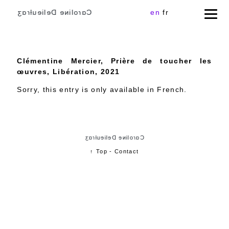
Cɑɾoliɴe Delieuƚɾɑʒ
en
fr
Clémentine Mercier, Prière de toucher les
œuvres, Libération, 2021
Sorry, this entry is only available in
French
.
Cɑɾoliɴe Delieuƚɾɑʒ
↑ Top
-
Contact