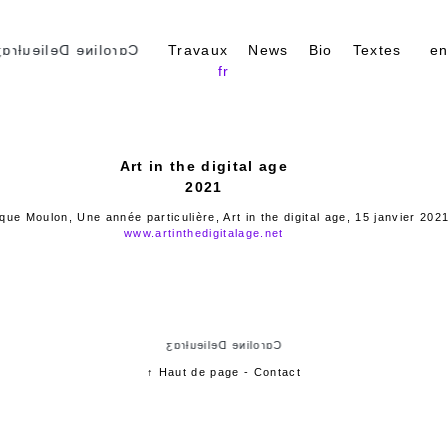
ɑɾoliɴe Delieuƚɾɑʒ
Travaux
News
Bio
Textes
e
fr
Art in the digital age
2021
que Moulon, Une année particulière, Art in the digital age, 15 janvier 202
www.artinthedigitalage.net
Cɑɾoliɴe Delieuƚɾɑʒ
↑ Haut de page
-
Contact