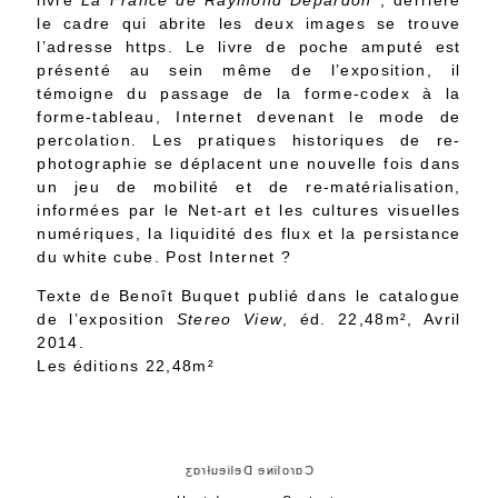
livre
La France de Raymond Depardon
; derrière
le cadre qui abrite les deux images se trouve
l’adresse https. Le livre de poche amputé est
présenté au sein même de l’exposition, il
témoigne du passage de la forme-codex à la
forme-tableau, Internet devenant le mode de
percolation. Les pratiques historiques de re-
photographie se déplacent une nouvelle fois dans
un jeu de mobilité et de re-matérialisation,
informées par le Net-art et les cultures visuelles
numériques, la liquidité des flux et la persistance
du white cube. Post Internet ?
Texte de Benoît Buquet publié dans le catalogue
de l’exposition
Stereo View
, éd. 22,48m², Avril
2014.
Les éditions 22,48m²
Cɑɾoliɴe Delieuƚɾɑʒ