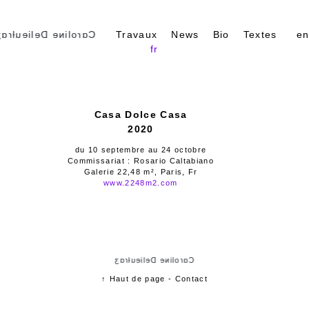
ɑɾoliɴe Delieuƚɾɑʒ
Travaux
News
Bio
Textes
e
fr
Casa Dolce Casa
2020
du 10 septembre au 24 octobre
Commissariat : Rosario Caltabiano
Galerie 22,48 m², Paris, Fr
www.2248m2.com
Cɑɾoliɴe Delieuƚɾɑʒ
↑ Haut de page
-
Contact