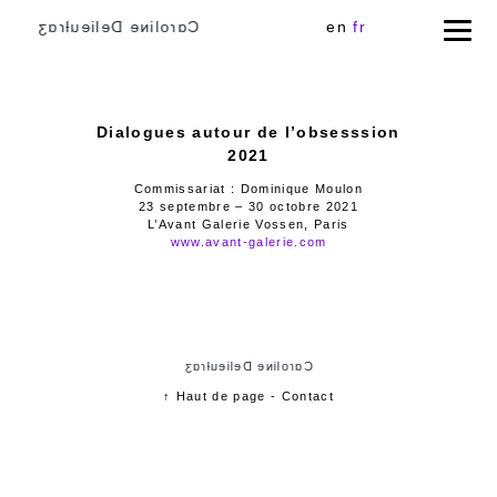
Cɑɾoliɴe Delieuƚɾɑʒ
en
fr
Dialogues autour de l’obsesssion
2021
Commissariat : Dominique Moulon
23 septembre – 30 octobre 2021
L’Avant Galerie Vossen, Paris
www.avant-galerie.com
Cɑɾoliɴe Delieuƚɾɑʒ
↑ Haut de page
-
Contact