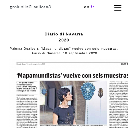
Cɑɾoliɴe Delieuƚɾɑʒ
en
fr
Diario di Navarra
2020
Paloma Dealbert, “Mapamundistas” vuelve con seis muestras,
Diario di Navarra, 18 septiembre 2020