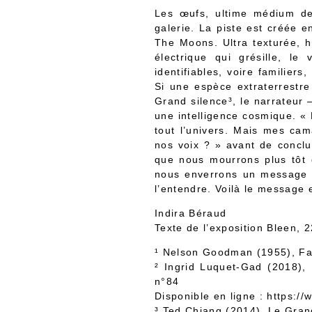
Les œufs, ultime médium de 
galerie. La piste est créée 
The Moons. Ultra texturée, hy
électrique qui grésille, l
identifiables, voire familier
Si une espèce extraterrestre
Grand silence³, le narrateur
une intelligence cosmique. « L
tout l’univers. Mais mes ca
nos voix ? » avant de conclu
que nous mourrons plus tôt 
nous enverrons un message à
l’entendre. Voilà le message 
Indira Béraud
Texte de l’exposition Bleen, 
¹ Nelson Goodman (1955), Fac
² Ingrid Luquet-Gad (2018),
n°84
Disponible en ligne :
https://
³ Ted Chiang (2014), Le Gran