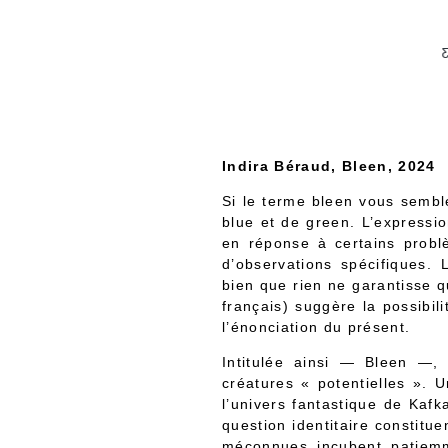
C
Indira Béraud, Bleen, 2024
Si le terme bleen vous semble
blue et de green. L’expressi
en réponse à certains problè
d’observations spécifiques. 
bien que rien ne garantisse q
français) suggère la possibili
l’énonciation du présent.
Intitulée ainsi — Bleen —,
créatures « potentielles ».
l’univers fantastique de Kafk
question identitaire constitu
méconnues incubent patiemm