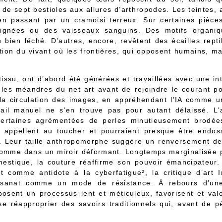
de sept bestioles aux allures d’arthropodes. Les teintes, au
en passant par un cramoisi terreux. Sur certaines pièce
aignées ou des vaisseaux sanguins. Des motifs organiq
 bien léché. D’autres, encore, revêtent des écailles repti
tion du vivant où les frontières, qui opposent humains, m
issu, ont d’abord été générées et travaillées avec une intel
 les méandres du net art avant de rejoindre le courant p
la circulation des images, en appréhendant l’IA comme u
ravail manuel ne s’en trouve pas pour autant délaissé. L
 certaines agrémentées de perles minutieusement brodée
s appellent au toucher et pourraient presque être end
 Leur taille anthropomorphe suggère un renversement de 
 comme dans un miroir déformant. Longtemps marginalisé
estique, la couture réaffirme son pouvoir émancipateur.
ft comme antidote à la cyberfatigue², la critique d’art 
tisanat comme un mode de résistance. À rebours d’une a
osent un processus lent et méticuleux, favorisent et valo
e réapproprier des savoirs traditionnels qui, avant de pé