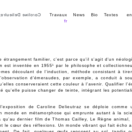
ɑɾoliɴe Delieuƚɾɑʒ
Travaux
News
Bio
Textes
e
fr
 étrangement familier, c’est parce qu’il s’agit d’un néolog
on est inventée en 1955¹ par le philosophe et collection
mes découlant de l’induction, méthode consistant à tirer
L’observation d’émeraudes, par exemple, a conduit à sout
u’elles conserveraient cette couleur à l’avenir. Qualifier l
té qu’elle puisse changer de teinte, intégrant les potential
 l’exposition de Caroline Delieutraz se déploie comme
 Un monde en métamorphose qui emprunte autant à la scie
a qu’au dernier film de Thomas Cailley, Le Règne animal, où
ent le cœur des réflexions. Un monde vibrant qui fait écho 
ent. De fait, quelques œufs reposent au sol, tandis q