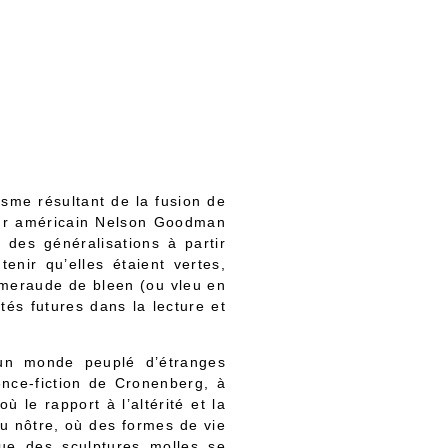
n
isme résultant de la fusion de
neur américain Nelson Goodman
 des généralisations à partir
enir qu’elles étaient vertes,
’émeraude de bleen (ou vleu en
ités futures dans la lecture et
 un monde peuplé d’étranges
nce-fiction de Cronenberg, à
 le rapport à l’altérité et la
au nôtre, où des formes de vie
ue des sculptures molles se