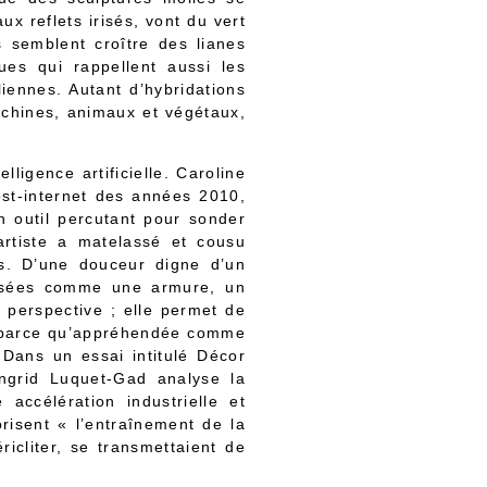
x reflets irisés, vont du vert
s semblent croître des lianes
ues qui rappellent aussi les
liennes. Autant d’hybridations
achines, animaux et végétaux,
ligence artificielle. Caroline
ost-internet des années 2010,
n outil percutant pour sonder
’artiste a matelassé et cousu
s. D’une douceur digne d’un
ossées comme une armure, un
perspective ; elle permet de
e parce qu’appréhendée comme
 Dans un essai intitulé Décor
Ingrid Luquet-Gad analyse la
ccélération industrielle et
risent « l’entraînement de la
ricliter, se transmettaient de