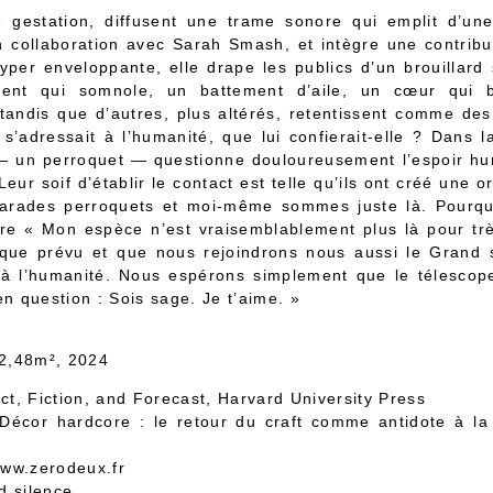
gestation, diffusent une trame sonore qui emplit d’une
en collaboration avec Sarah Smash, et intègre une contribu
per enveloppante, elle drape les publics d’un brouillard 
e vent qui somnole, un battement d’aile, un cœur qui 
s, tandis que d’autres, plus altérés, retentissent comme des
 s’adressait à l’humanité, que lui confierait-elle ? Dans 
 — un perroquet — questionne douloureusement l’espoir hu
eur soif d’établir le contact est telle qu’ils ont créé une 
marades perroquets et moi-même sommes juste là. Pourquo
re « Mon espèce n’est vraisemblablement plus là pour trè
que prévu et que nous rejoindrons nous aussi le Grand si
 l’humanité. Nous espérons simplement que le télescope
en question : Sois sage. Je t’aime. »
22,48m², 2024
t, Fiction, and Forecast, Harvard University Press
 Décor hardcore : le retour du craft comme antidote à la
www.zerodeux.fr
d silence