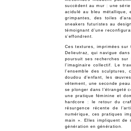
succèdent au mur : une série 
acidulé au bleu métallique, 
grimpantes, des toiles d’ar
sneakers futuristes au design
témoignant d’une reconfigura
s’effondrent.
Ces textures, imprimées sur t
Delieutraz, qui navigue dans
poursuit ses recherches sur 
l’imaginaire collectif. Le t
l’ensemble des sculptures,
doudou d’enfant, les œuvre
vêtement, une seconde peau.
se plonger dans l’étrangeté
une pratique féminine et dom
hardcore : le retour du cra
résurgence récente de l’ar
numérique, ces pratiques imp
main ». Elles impliquent de s
génération en génération.