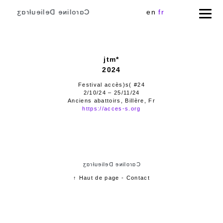
Cɑɾoliɴe Delieuƚɾɑʒ
en
fr
jtm*
2024
Festival accès)s( #24
2/10/24 – 25/11/24
Anciens abattoirs, Billère, Fr
https://acces-s.org
Cɑɾoliɴe Delieuƚɾɑʒ
↑ Haut de page
-
Contact