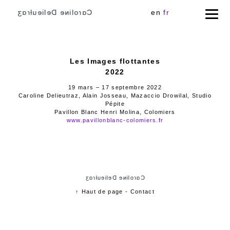
Cɑɾoliɴe Delieuƚɾɑʒ
en
fr
Les Images flottantes
2022
19 mars – 17 septembre 2022
Caroline Delieutraz, Alain Josseau, Mazaccio Drowilal, Studio
Pépite
Pavillon Blanc Henri Molina, Colomiers
www.pavillonblanc-colomiers.fr
Cɑɾoliɴe Delieuƚɾɑʒ
↑ Haut de page
-
Contact