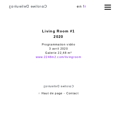
Cɑɾoliɴe Delieuƚɾɑʒ
en
fr
Living Room #1
2020
Programmation vidéo
3 avril 2020
Galerie 22,48 m²
www.2248m2.com/livingroom
Cɑɾoliɴe Delieuƚɾɑʒ
↑ Haut de page
-
Contact