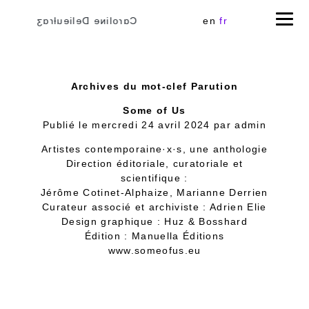
Cɑɾoliɴe Delieuƚɾɑʒ
en
fr
Archives du mot-clef
Parution
Some of Us
Publié le
mercredi 24 avril 2024
par
admin
Artistes contemporaine·x·s, une anthologie
Direction éditoriale, curatoriale et
scientifique :
Jérôme Cotinet-Alphaize, Marianne Derrien
Curateur associé et archiviste : Adrien Elie
Design graphique : Huz & Bosshard
Édition : Manuella Éditions
www.someofus.eu