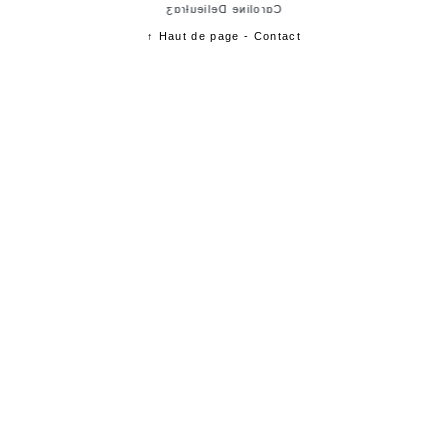
Cɑɾoliɴe Delieuƚɾɑʒ
↑ Haut de page
-
Contact