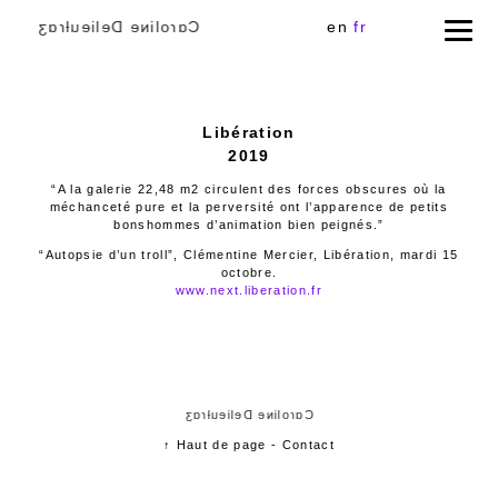
Cɑɾoliɴe Delieuƚɾɑʒ
en
fr
Libération
2019
“A la galerie 22,48 m2 circulent des forces obscures où la
méchanceté pure et la perversité ont l’apparence de petits
bonshommes d’animation bien peignés.”
“Autopsie d’un troll”, Clémentine Mercier, Libération, mardi 15
octobre.
www.next.liberation.fr
Cɑɾoliɴe Delieuƚɾɑʒ
↑ Haut de page
-
Contact