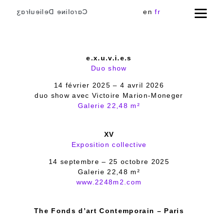
Cɑɾoliɴe Delieuƚɾɑʒ
en
fr
e.x.u.v.i.e.s
Duo show
14 février 2025 – 4 avril 2026
duo show avec Victoire Marion-Moneger
Galerie 22,48 m²
XV
Exposition collective
14 septembre – 25 octobre 2025
Galerie 22,48 m²
www.2248m2.com
The Fonds d’art Contemporain – Paris