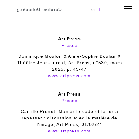
Cɑɾoliɴe Delieuƚɾɑʒ
en
fr
Art Press
Presse
Dominique Moulon & Anne-Sophie Boulan X
Théâtre Jean-Lurçat, Art Press, n°530, mars
2025, p. 45-47
www.artpress.com
Art Press
Presse
Camille Prunet, Manier le code et le fer à
repasser : discussion avec la matière de
l’image, Art Press, 01/02/24
www.artpress.com