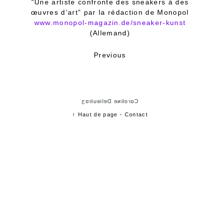
“Une artiste confronte des sneakers à des
œuvres d’art” par la rédaction de Monopol
www.monopol-magazin.de/sneaker-kunst
(Allemand)
Previous
Cɑɾoliɴe Delieuƚɾɑʒ
↑ Haut de page
-
Contact