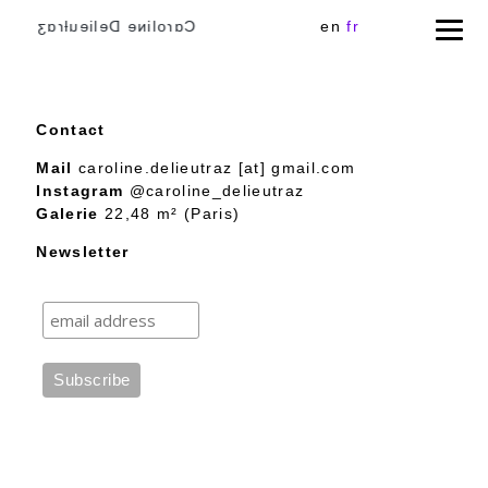
Cɑɾoliɴe Delieuƚɾɑʒ
en
fr
Contact
Mail
caroline.delieutraz [at] gmail.com
Instagram
@caroline_delieutraz
Galerie
22,48 m² (Paris)
Newsletter