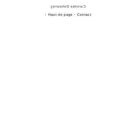
Cɑɾoliɴe Delieuƚɾɑʒ
↑ Haut de page
-
Contact