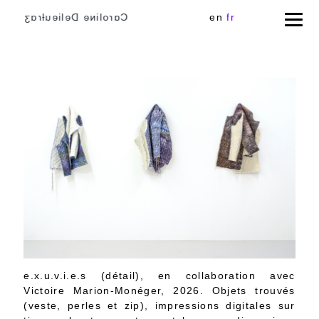
Cɑɾoliɴe Delieuƚɾɑʒ
en
fr
e.x.u.v.i.e.s (détail), en collaboration avec
Victoire Marion-Monéger, 2026. Objets trouvés
(veste, perles et zip), impressions digitales sur