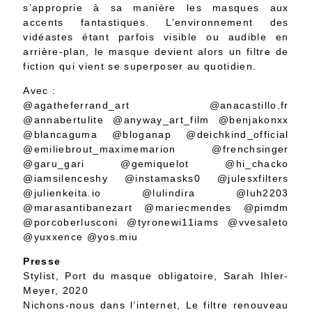
s’approprie à sa manière les masques aux
accents fantastiques. L’environnement des
vidéastes étant parfois visible ou audible en
arrière-plan, le masque devient alors un filtre de
fiction qui vient se superposer au quotidien.
Avec :
@agatheferrand_art @anacastillo.fr
@annabertulite @anyway_art_film @benjakonxx
@blancaguma @bloganap @deichkind_official
@emiliebrout_maximemarion @frenchsinger
@garu_gari @gemiquelot @hi_chacko
@iamsilenceshy @instamasks0 @julesxfilters
@julienkeita.io @lulindira @luh2203
@marasantibanezart @mariecmendes @pimdm
@porcoberlusconi @tyronewi11iams @vvesaleto
@yuxxence @yos.miu
Presse
Stylist, Port du masque obligatoire, Sarah Ihler-
Meyer, 2020
Nichons-nous dans l’internet, Le filtre renouveau