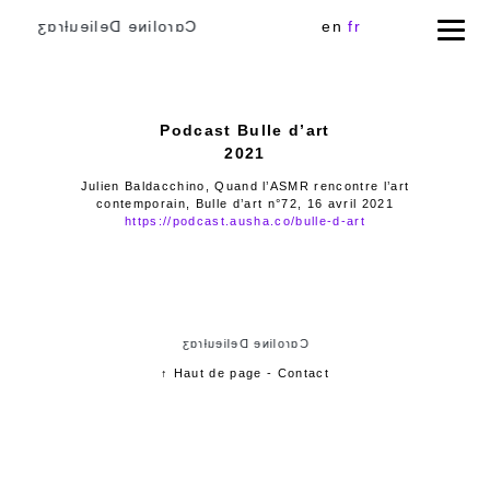
Cɑɾoliɴe Delieuƚɾɑʒ
en
fr
Podcast Bulle d’art
2021
Julien Baldacchino, Quand l’ASMR rencontre l’art
contemporain, Bulle d’art n°72, 16 avril 2021
https://podcast.ausha.co/bulle-d-art
Cɑɾoliɴe Delieuƚɾɑʒ
↑ Haut de page
-
Contact