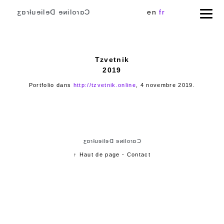
Cɑɾoliɴe Delieuƚɾɑʒ
en
fr
Tzvetnik
2019
Portfolio dans
http://tzvetnik.online
, 4 novembre 2019.
Cɑɾoliɴe Delieuƚɾɑʒ
↑ Haut de page
-
Contact